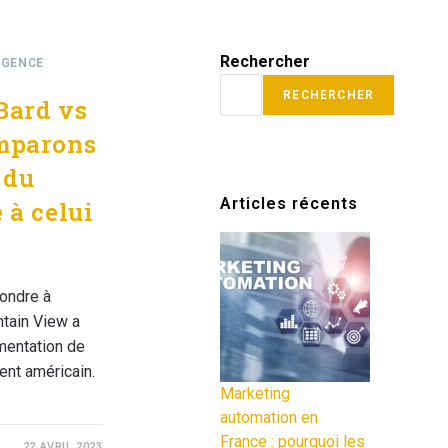
Rechercher
IGENCE
RECHERCHER
Bard vs
omparons
 du
Articles récents
 à celui
ondre à
tain View a
mentation de
nent américain.
Marketing
automation en
France : pourquoi les
22 AVRIL 2023