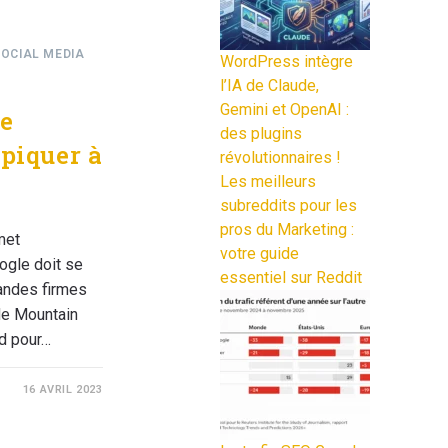
OCIAL MEDIA
WordPress intègre
l’IA de Claude,
Gemini et OpenAI :
ue
des plugins
 piquer à
révolutionnaires !
Les meilleurs
subreddits pour les
pros du Marketing :
met
votre guide
Google doit se
essentiel sur Reddit
andes firmes
e Mountain
rd pour…
16 AVRIL 2023