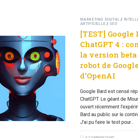
MARKETING DIGITAL
/
INTELL
ARTIFICIELLE
/
SEO
[TEST] Google 
ChatGPT 4 : c
la version beta
robot de Google
d’OpenAI
Google Bard est censé rép
ChatGPT. Le géant de Moun
ouvert récemment l'expéri
Bard au public sur le conti
J'ai pu faire le test pour…
0 COMMENTAIRE