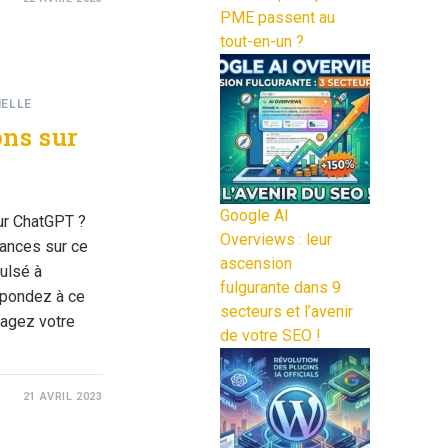
PME passent au
tout-en-un ?
IELLE
ons sur
Google AI
ur ChatGPT ?
Overviews : leur
sances sur ce
ascension
ulsé à
fulgurante dans 9
 Répondez à ce
secteurs et l’avenir
tagez votre
de votre SEO !
21 AVRIL 2023