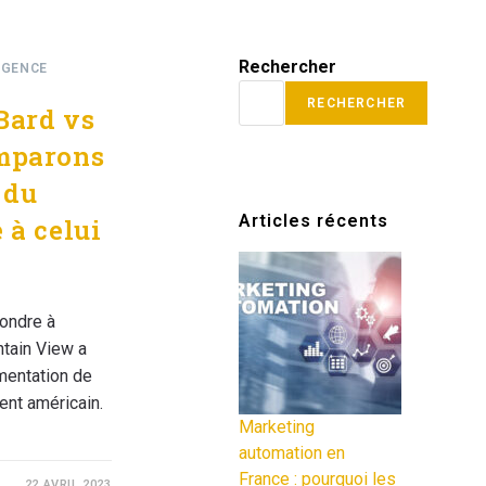
Rechercher
IGENCE
RECHERCHER
Bard vs
omparons
 du
Articles récents
 à celui
ondre à
tain View a
mentation de
nent américain.
Marketing
automation en
France : pourquoi les
22 AVRIL 2023