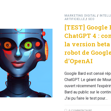
MARKETING DIGITAL
/
INTELL
ARTIFICIELLE
/
SEO
[TEST] Google 
ChatGPT 4 : c
la version beta
robot de Google
d’OpenAI
Google Bard est censé rép
ChatGPT. Le géant de Moun
ouvert récemment l'expéri
Bard au public sur le conti
J'ai pu faire le test pour…
0 COMMENTAIRE