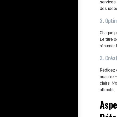
services
des idées
2. Opti
Chaque pa
Le titre d
résumer l
3. Créa
Rédigez d
assurez-v
clairs. N
attractif.
Aspe