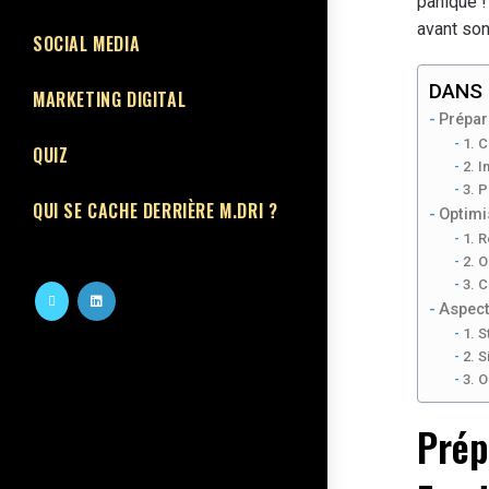
panique !
avant so
SOCIAL MEDIA
DANS 
MARKETING DIGITAL
Prépar
1. 
QUIZ
2. 
3. P
QUI SE CACHE DERRIÈRE M.DRI ?
Optimi
1. 
2. O
3. C
Aspect
1. 
2. 
3. O
Prép