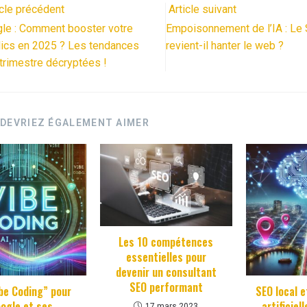
icle précédent
Article suivant
le : Comment booster votre
Empoisonnement de l’IA : Le
lics en 2025 ? Les tendances
revient-il hanter le web ?
trimestre décryptées !
DEVRIEZ ÉGALEMENT AIMER
Les 10 compétences
essentielles pour
devenir un consultant
SEO performant
be Coding” pour
SEO local e
ogle et ses
artificie
17 mars 2023