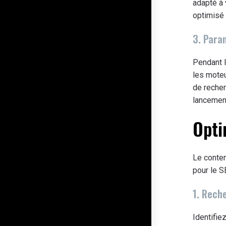
adapté à 
optimisé 
3. Param
Pendant l
les moteu
de recher
lancemen
Opti
Le contenu
pour le S
1. Rech
Identifie