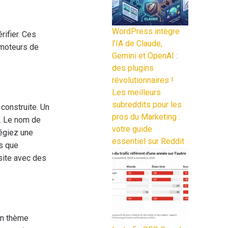
WordPress intègre
rifier. Ces
l’IA de Claude,
 moteurs de
Gemini et OpenAI :
des plugins
révolutionnaires !
Les meilleurs
subreddits pour les
construite. Un
pros du Marketing :
e. Le nom de
votre guide
ilégiez une
essentiel sur Reddit
us que
 site avec des
un thème