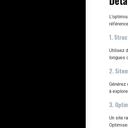
Déta
L’optimis
référenc
1. Stru
Utilisez 
longues 
2. Site
Générez 
à explore
3. Optim
Un site r
Optimise