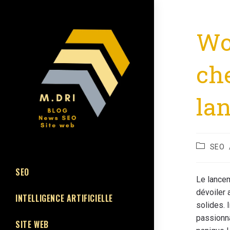
Wo
ch
lan
SEO
SEO
Le lancem
dévoiler 
INTELLIGENCE ARTIFICIELLE
solides. 
passionna
SITE WEB