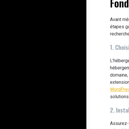
Fond
Avant mêm
étapes ga
recherche
1. Choi
L’héberge
hébergeme
domaine, l
extension
WordPress
solutions
2. Inst
Assurez-v