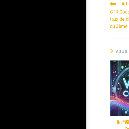
Art
CTR Goog
taux de c
du 3ème 
VOUS 
Du “Vi
Go